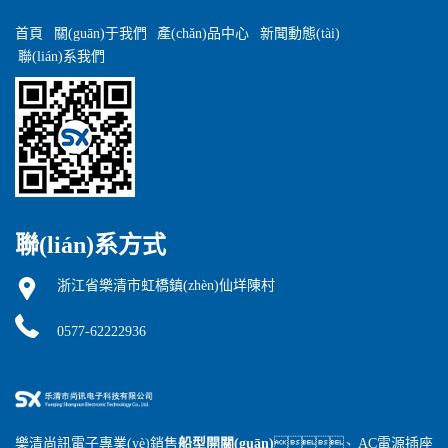
首頁
關(guān)于我們
產(chǎn)品中心
新聞動態(tài)
聯(lián)系我們
聯(lián)系方式
浙江省樂清市虹橋鎮(zhèn)仙垟陳村
0577-62222936
樂清尚訊電子專業(yè)銷售
船型開關(guān)
、AC電源插座