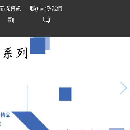
新聞資訊
聯(lián)系我們